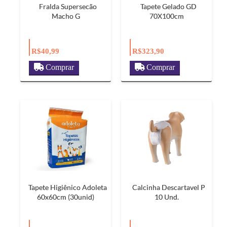
Fralda Supersecão
Tapete Gelado GD
Macho G
70X100cm
R$40,99
R$323,90
Comprar
Comprar
Tapete Higiênico Adoleta
Calcinha Descartavel P
60x60cm (30unid)
10 Und.