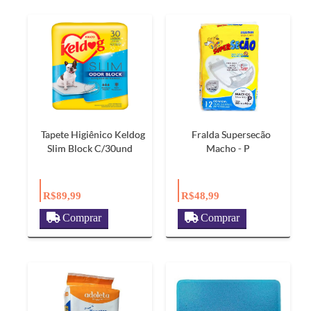
Tapete Higiênico Keldog
Fralda Supersecão
Slim Block C/30und
Macho - P
R$89,99
R$48,99
Comprar
Comprar