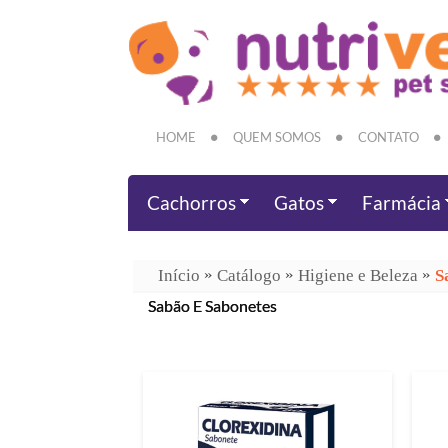
HOME
QUEM SOMOS
CONTATO
Cachorros
Gatos
Farmácia
»
»
»
Início
Catálogo
Higiene e Beleza
S
Sabão E Sabonetes