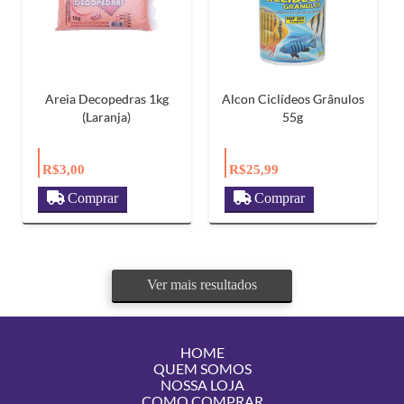
Areia Decopedras 1kg
Alcon Ciclídeos Grânulos
(Laranja)
55g
R$3,00
R$25,99
Comprar
Comprar
Ver mais resultados
HOME
QUEM SOMOS
NOSSA LOJA
COMO COMPRAR