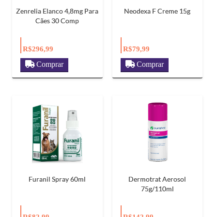
Zenrelia Elanco 4,8mg Para
Neodexa F Creme 15g
Cães 30 Comp
R$296,99
R$79,99
Comprar
Comprar
Furanil Spray 60ml
Dermotrat Aerosol
75g/110ml
R$82,99
R$142,99